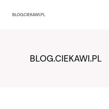
Przejdź
do
treści
BLOG.CIEKAWI.PL
BLOG.CIEKAWI.PL