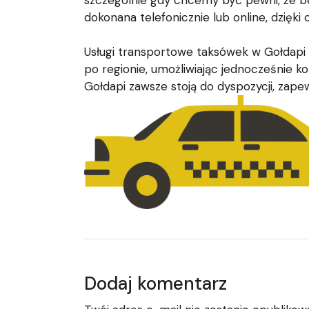
szczególnie gdy chcemy być pewni, że b
dokonana telefonicznie lub online, dzięk
Usługi transportowe taksówek w Gołdapi s
po regionie, umożliwiając jednocześnie k
Gołdapi zawsze stoją do dyspozycji, zape
Dodaj komentarz