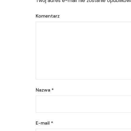
Twój adres e-mail nie zostanie opublikow
Komentarz
Nazwa
*
E-mail
*