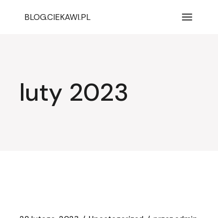
Przejdź
do
BLOG.CIEKAWI.PL
treści
luty 2023