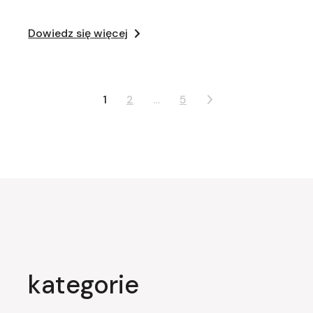
Dowiedz się więcej
Nawigacja
1
2
…
5
po
wpisach
kategorie