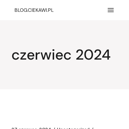
Przejdź
do
BLOG.CIEKAWI.PL
treści
czerwiec 2024