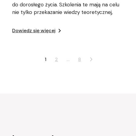
do dorosłego życia. Szkolenia te mają na celu
nie tylko przekazanie wiedzy teoretycznej,
Dowiedz się więcej
Nawigacja
1
2
…
8
po
wpisach