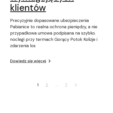
klientów
Precyzyjnie dopasowane ubezpieczenia
Pabianice to realna ochrona pieniędzy, a nie
przypadkowa umowa podpisana na szybko.
noclegi przy termach Gorący Potok Kolizje i
zdarzenia los
Dowiedz się więcej
Nawigacja
1
2
…
7
po
wpisach