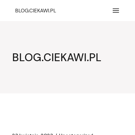
Przejdź
do
BLOG.CIEKAWI.PL
treści
BLOG.CIEKAWI.PL