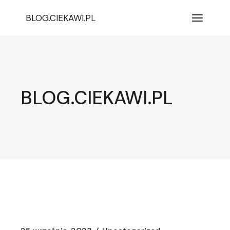
Przejdź
do
BLOG.CIEKAWI.PL
treści
BLOG.CIEKAWI.PL