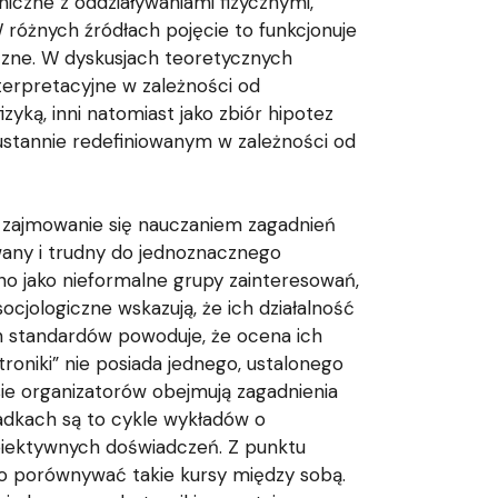
hiczne z oddziaływaniami fizycznymi,
 różnych źródłach pojęcie to funkcjonuje
czne. W dyskusjach teoretycznych
nterpretacyjne w zależności od
zyką, inni natomiast jako zbiór hipotez
ustannie redefiniowanym w zależności od
ją zajmowanie się nauczaniem zagadnień
wany i trudny do jednoznacznego
wno jako nieformalne grupy zainteresowań,
cjologiczne wskazują, że ich działalność
ch standardów powoduje, że ocena ich
oniki” nie posiada jednego, ustalonego
sie organizatorów obejmują zagadnienia
padkach są to cykle wykładów o
ubiektywnych doświadczeń. Z punktu
dno porównywać takie kursy między sobą.