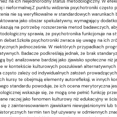
wnież na ich niejednorodny status metodologiczny. W efek
j i nieformalnej.Z punktu widzenia psychotroniki często po
łożenia nie są weryfikowalne w standardowych warunkach
towana jako obszar spekulatywny, wymagający dodatkowej
skazują na potrzebę rozszerzenia metod badawczych, aby
dologiczny sprawia, że psychotronika funkcjonuje na sty
em debat.Szkoła psychotroniki zwraca się uwagę na ich 
retycznych jednocześnie. W niektórych przypadkach prog
ormatywnych. Badacze podkreślają jednak, że brak standary
ą być analizowane bardziej jako zjawisko społeczne niż j
e w kontekście kulturowych poszukiwań alternatywnych
tura często zależy od indywidualnych założeń prowadzącyc
ch kursy te obejmują elementy autorefleksji, w innych kon
go standardu powoduje, że ich ocena merytoryczna jest 
jologicznej wskazuje się, że mogą one pełnić funkcję prze
ne raczej jako fenomen kulturowy niż edukacyjny w ścisł
 się z zainteresowaniem zjawiskami niewyjaśnionymi lub t
istorycznych termin ten był używany w odmiennych znac