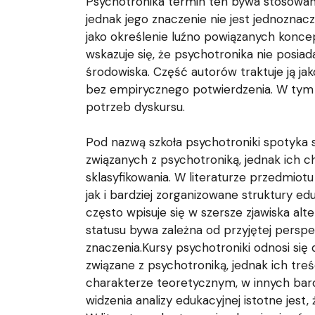
Psychotronika termin ten bywa stosowany 
jednak jego znaczenie nie jest jednoznac
jako określenie luźno powiązanych konce
wskazuje się, że psychotronika nie posia
środowiska. Część autorów traktuje ją jak
bez empirycznego potwierdzenia. W tym 
potrzeb dyskursu.
Pod nazwą szkoła psychotroniki spotyka s
związanych z psychotroniką, jednak ich 
sklasyfikowania. W literaturze przedmiot
jak i bardziej zorganizowane struktury e
często wpisuje się w szersze zjawiska al
statusu bywa zależna od przyjętej perspe
znaczenia.Kursy psychotroniki odnosi się
związane z psychotroniką, jednak ich tre
charakterze teoretycznym, w innych bard
widzenia analizy edukacyjnej istotne jes