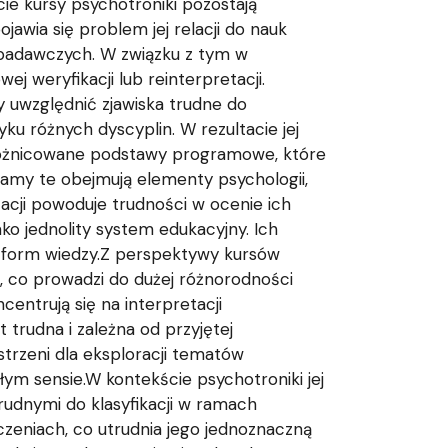
cie kursy psychotroniki pozostają
jawia się problem jej relacji do nauk
 badawczych. W związku z tym w
 weryfikacji lub reinterpretacji.
 uwzględnić zjawiska trudne do
ku różnych dyscyplin. W rezultacie jej
zróżnicowane podstawy programowe, które
ramy te obejmują elementy psychologii,
zacji powoduje trudności w ocenie ich
ako jednolity system edukacyjny. Ich
 form wiedzy.Z perspektywy kursów
h, co prowadzi do dużej różnorodności
centrują się na interpretacji
trudna i zależna od przyjętej
strzeni dla eksploracji tematów
ym sensie.W kontekście psychotroniki jej
rudnymi do klasyfikacji w ramach
zeniach, co utrudnia jego jednoznaczną