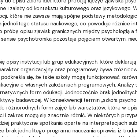
do opisu zbioru idei, które próbują łączyć zjawiska psyc
zne i zależy od kontekstu kulturowego oraz językowego. W
pcji, które nie zawsze mają spójne podstawy metodologi
da jednolitego statusu naukowego, co powoduje różnice i
o próbę opisu zjawisk granicznych między psychologią a fi
sensie psychotronika pozostaje pojęciem otwartym, nie
ię opisy instytucji lub grup edukacyjnych, które deklaru
charakter organizacyjny oraz programowy bywa zróżnico
u podkreśla się, że takie szkoły mogą funkcjonować zaró
dukacyjne o własnych założeniach programowych. Analizy so
ternatywnych form edukacji. Jednocześnie brak jednolity
ktywy badawczej. W konsekwencji termin „szkoła psychotr
 do różnorodnych form zajęć lub warsztatów, które w opi
ści i zakres mogą się znacznie różnić. W niektórych przy
ziej praktyczne spotkania oparte na interpretacjach s
t, że brak jednolitego programu nauczania sprawia, iż tru