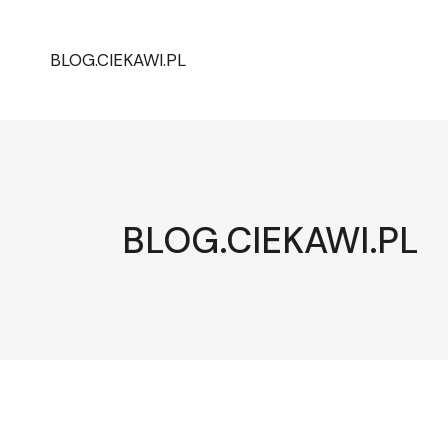
Przejdź
do
treści
BLOG.CIEKAWI.PL
BLOG.CIEKAWI.PL