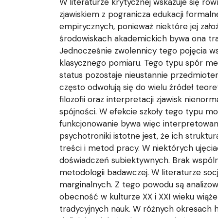
W literaturze krytycznej wskazuje się ró
zjawiskiem z pogranicza edukacji formalne
empirycznych, ponieważ niektóre jej za
środowiskach akademickich bywa ona trak
Jednocześnie zwolennicy tego pojęcia w
klasycznego pomiaru. Tego typu spór meto
status pozostaje nieustannie przedmiot
często odwołują się do wielu źródeł teo
filozofii oraz interpretacji zjawisk nien
spójności. W efekcie szkoły tego typu mog
funkcjonowanie bywa więc interpretowan
psychotroniki istotne jest, że ich struk
treści i metod pracy. W niektórych ujęcia
doświadczeń subiektywnych. Brak wspólne
metodologii badawczej. W literaturze soc
marginalnych. Z tego powodu są analizowa
obecność w kulturze XX i XXI wieku wiąże
tradycyjnych nauk. W różnych okresach h