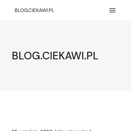
Przejdź
do
BLOG.CIEKAWI.PL
treści
BLOG.CIEKAWI.PL