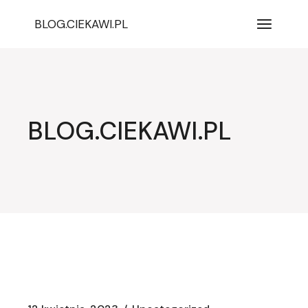
Przejdź
do
BLOG.CIEKAWI.PL
treści
BLOG.CIEKAWI.PL