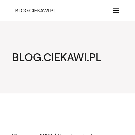
Przejdź
do
BLOG.CIEKAWI.PL
treści
BLOG.CIEKAWI.PL