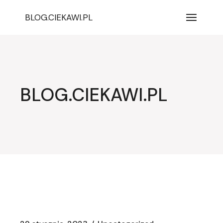
Przejdź
do
BLOG.CIEKAWI.PL
treści
BLOG.CIEKAWI.PL