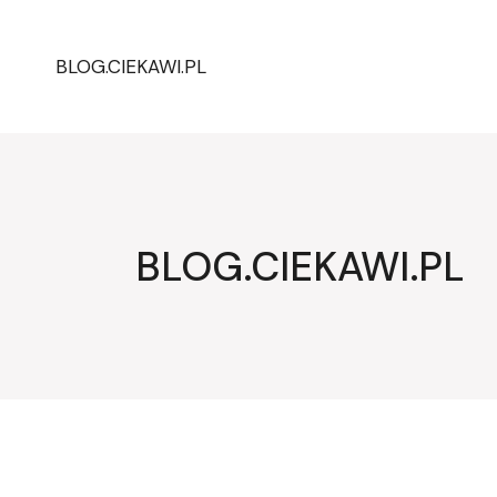
Przejdź
do
treści
BLOG.CIEKAWI.PL
BLOG.CIEKAWI.PL