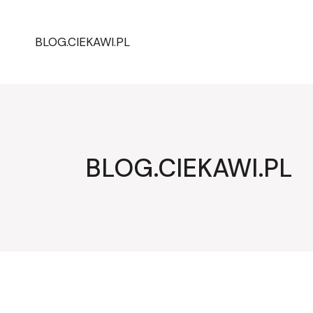
Przejdź
do
treści
BLOG.CIEKAWI.PL
BLOG.CIEKAWI.PL