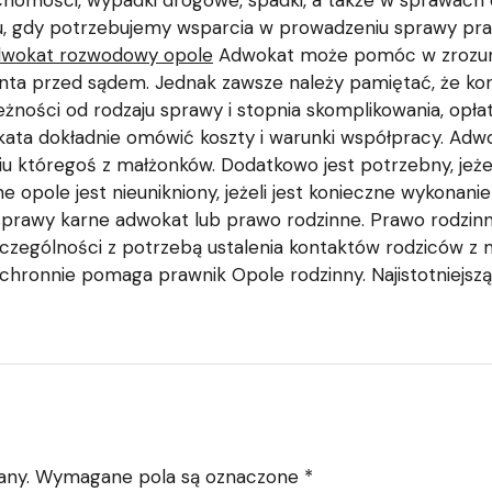
uchomości, wypadki drogowe, spadki, a także w sprawac
u, gdy potrzebujemy wsparcia w prowadzeniu sprawy praw
dwokat rozwodowy opole
Adwokat może pomóc w zrozumi
nta przed sądem. Jednak zawsze należy pamiętać, że korz
żności od rodzaju sprawy i stopnia skomplikowania, opłat
ata dokładnie omówić koszty i warunki współpracy. Adw
iu któregoś z małżonków. Dodatkowo jest potrzebny, jeże
opole jest nieunikniony, jeżeli jest konieczne wykonanie
sprawy karne adwokat lub prawo rodzinne. Prawo rodzinn
zczególności z potrzebą ustalenia kontaktów rodziców z 
chronnie pomaga prawnik Opole rodzinny. Najistotniejszą
any.
Wymagane pola są oznaczone
*