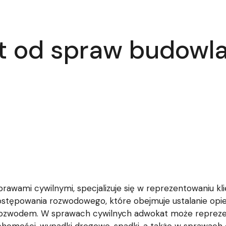
t od spraw budowl
prawami cywilnymi, specjalizuje się w reprezentowaniu kl
powania rozwodowego, które obejmuje ustalanie opieki 
z rozwodem. W sprawach cywilnych adwokat może repreze