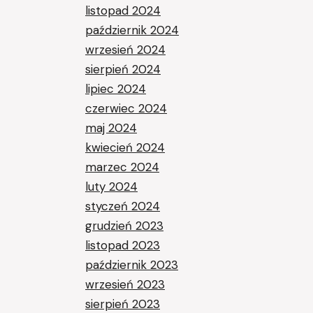
listopad 2024
październik 2024
wrzesień 2024
sierpień 2024
lipiec 2024
czerwiec 2024
maj 2024
kwiecień 2024
marzec 2024
luty 2024
styczeń 2024
grudzień 2023
listopad 2023
październik 2023
wrzesień 2023
sierpień 2023