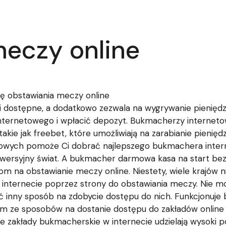
meczy online
ę obstawiania meczy online
 i dostępne, a dodatkowo zezwala na wygrywanie pienięd
internetowego i wpłacić depozyt. Bukmacherzy internet
akie jak freebet, które umożliwiają na zarabianie pienię
wych pomoże Ci dobrać najlepszego bukmachera intern
rowersyjny świat. A bukmacher darmowa kasa na start bez
om na obstawianie meczy online. Niestety, wiele krajów n
w internecie poprzez strony do obstawiania meczy. Nie 
ać inny sposób na zdobycie dostępu do nich. Funkcjonuje
m ze sposobów na dostanie dostępu do zakładów online je
e zakłady bukmacherskie w internecie udzielają wysoki 