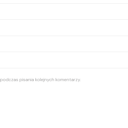
 podczas pisania kolejnych komentarzy.