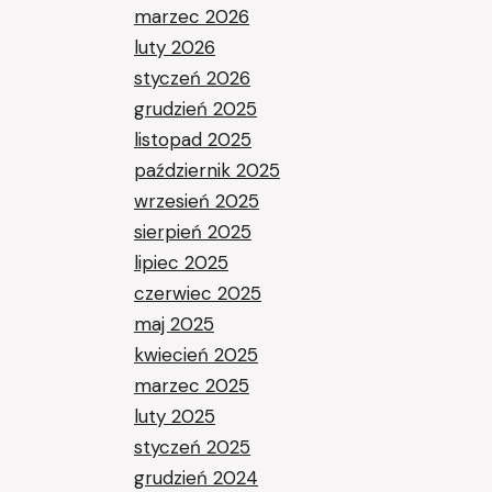
marzec 2026
luty 2026
styczeń 2026
grudzień 2025
listopad 2025
październik 2025
wrzesień 2025
sierpień 2025
lipiec 2025
czerwiec 2025
maj 2025
kwiecień 2025
marzec 2025
luty 2025
styczeń 2025
grudzień 2024