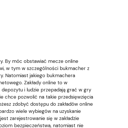
zy. By móc obstawiać mecze online
owi, w tym w szczególności bukmacher z
dzy. Natomiast jakiego bukmachera
etowego. Zakłady online to w
 depozytu i ludzie przepadają grać w gry
ie chce pozwolić na takie przedsięwzięcia
możesz zdobyć dostępu do zakładów online
 bardzo wiele wybiegów na uzyskanie
st zarejestrowanie się w zakładzie
poziom bezpieczeństwa, natomiast nie