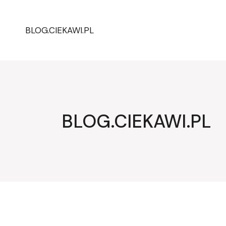
Przejdź
do
treści
BLOG.CIEKAWI.PL
BLOG.CIEKAWI.PL