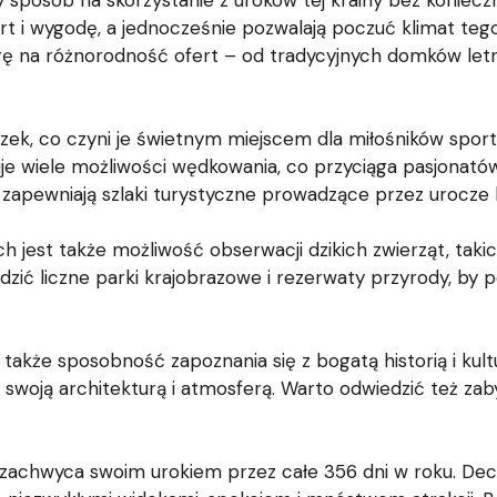
sposób na skorzystanie z uroków tej krainy bez koniecz
t i wygodę, a jednocześnie pozwalają poczuć klimat tego
agę na różnorodność ofert – od tradycyjnych domków le
toczek, co czyni je świetnym miejscem dla miłośników spo
je wiele możliwości wędkowania, co przyciąga pasjonatów
pewniają szlaki turystyczne prowadzące przez urocze la
st także możliwość obserwacji dzikich zwierząt, takich j
dzić liczne parki krajobrazowe i rezerwaty przyrody, by 
 także sposobność zapoznania się z bogatą historią i kul
ją swoją architekturą i atmosferą. Warto odwiedzić też zab
zachwyca swoim urokiem przez całe 356 dni w roku. Decy