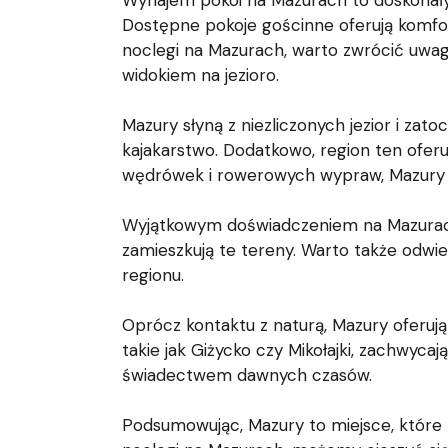
Wynajem pokoi na Mazurach to doskonały 
Dostępne pokoje gościnne oferują komfor
noclegi na Mazurach, warto zwrócić uw
widokiem na jezioro.
Mazury słyną z niezliczonych jezior i za
kajakarstwo. Dodatkowo, region ten oferu
wędrówek i rowerowych wypraw, Mazury za
Wyjątkowym doświadczeniem na Mazurach je
zamieszkują te tereny. Warto także odwie
regionu.
Oprócz kontaktu z naturą, Mazury oferują
takie jak Giżycko czy Mikołajki, zachwyca
świadectwem dawnych czasów.
Podsumowując, Mazury to miejsce, które 