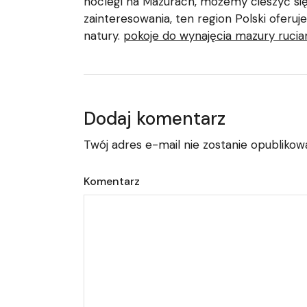
noclegi na Mazurach, możemy cieszyć się
zainteresowania, ten region Polski oferu
natury.
pokoje do wynajęcia mazury rucia
Dodaj komentarz
Twój adres e-mail nie zostanie opublikow
Komentarz