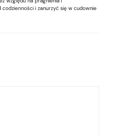
z względu na pragnienia i
d codzienności i zanurzyć się w cudownie