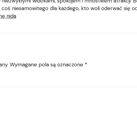
 niezwykłymi widokami, spokojem i mnóstwem atrakcji. Be
je coś niesamowitego dla każdego, kto woli oderwać się o
ne nida
any.
Wymagane pola są oznaczone
*