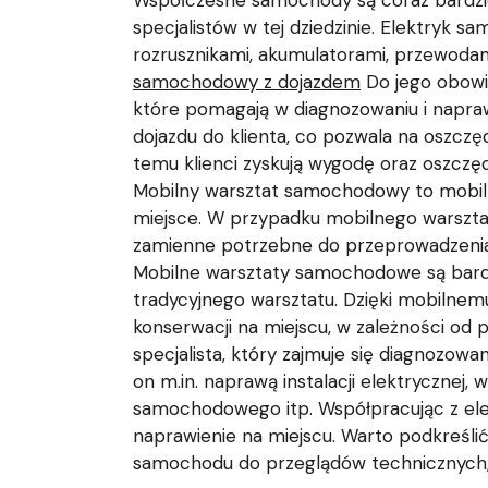
Współczesne samochody są coraz bardziej
specjalistów w tej dziedzinie. Elektryk 
rozrusznikami, akumulatorami, przewodami
samochodowy z dojazdem
Do jego obowi
które pomagają w diagnozowaniu i napra
dojazdu do klienta, co pozwala na oszcz
temu klienci zyskują wygodę oraz oszczęd
Mobilny warsztat samochodowy to mobil
miejsce. W przypadku mobilnego warszta
zamienne potrzebne do przeprowadzenia 
Mobilne warsztaty samochodowe są bardz
tradycyjnego warsztatu. Dzięki mobilne
konserwacji na miejscu, w zależności o
specjalista, który zajmuje się diagnozow
on m.in. naprawą instalacji elektrycznej
samochodowego itp. Współpracując z elek
naprawienie na miejscu. Warto podkreśli
samochodu do przeglądów technicznych,