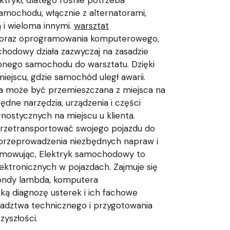
tryki, dlatego rośnie potrzeba
amochodu, włącznie z alternatorami,
 i wieloma innymi.
warsztat
i oraz oprogramowania komputerowego,
hodowy działa zazwyczaj na zasadzie
zonego samochodu do warsztatu. Dzięki
iejscu, gdzie samochód uległ awarii.
a może być przemieszczana z miejsca na
ne narzędzia, urządzenia i części
ostycznych na miejscu u klienta.
przetransportować swojego pojazdu do
 przeprowadzenia niezbędnych napraw i
sumowując, Elektryk samochodowy to
lektronicznych w pojazdach. Zajmuje się
 sondy lambda, komputera
ką diagnozę usterek i ich fachowe
oradztwa technicznego i przygotowania
yszłości.