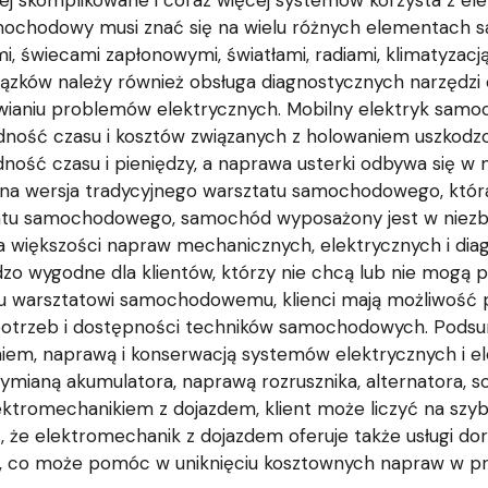
 skomplikowane i coraz więcej systemów korzysta z elek
samochodowy musi znać się na wielu różnych elementach s
, świecami zapłonowymi, światłami, radiami, klimatyzacją
ązków należy również obsługa diagnostycznych narzędz
wianiu problemów elektrycznych. Mobilny elektryk samoc
ędność czasu i kosztów związanych z holowaniem uszkod
ność czasu i pieniędzy, a naprawa usterki odbywa się w m
na wersja tradycyjnego warsztatu samochodowego, któr
tu samochodowego, samochód wyposażony jest w niezbęd
większości napraw mechanicznych, elektrycznych i diagn
o wygodne dla klientów, którzy nie chcą lub nie mogą 
mu warsztatowi samochodowemu, klienci mają możliwość
d potrzeb i dostępności techników samochodowych. Pod
aniem, naprawą i konserwacją systemów elektrycznych i e
, wymianą akumulatora, naprawą rozrusznika, alternatora,
tromechanikiem z dojazdem, klient może liczyć na szyb
ć, że elektromechanik z dojazdem oferuje także usługi d
 co może pomóc w uniknięciu kosztownych napraw w prz