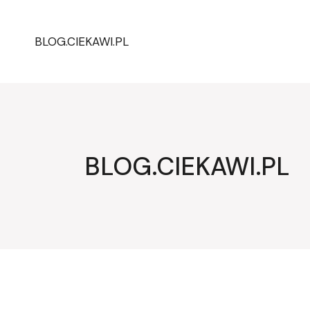
Przejdź
do
treści
BLOG.CIEKAWI.PL
BLOG.CIEKAWI.PL