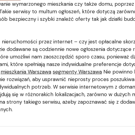
wanie wymarzonego mieszkania czy także domu, poprzez
 Takie serwisy to multum ogłoszeń, które dotyczą zarówn
ób bezpieczny i szybki znaleźć oferty tak jak działki bu
nieruchomości przez internet – czy jest opłacalne skor
zie dodawane są codziennie nowe ogłoszenia dotyczące r
które umożliwi nam zaoszczędzić sporo czasu, ponieważ d
iami, które spełniają nasze indywidualne preferencje dot
.
mieszkania Warszawa
segmenty Warszawa
Nie powinno 
ie rozwiązań, aby usprawnić nieprosty proces poszukiwa
ywidualnych potrzeb. W serwisie internetowym z domami
jdują się w różnorakich lokalizacjach, zarówno w dużych 
a strony takiego serwisu, ażeby zapoznawać się z dodaw
anych.