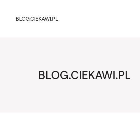
Przejdź
do
treści
BLOG.CIEKAWI.PL
BLOG.CIEKAWI.PL