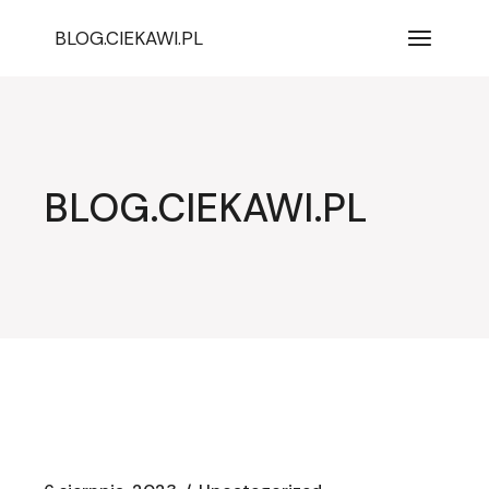
Przejdź
do
BLOG.CIEKAWI.PL
treści
BLOG.CIEKAWI.PL