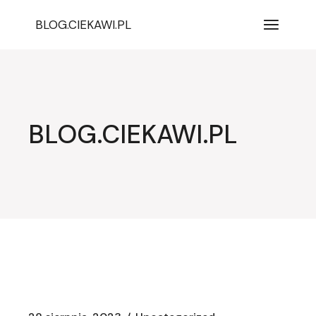
Przejdź
do
BLOG.CIEKAWI.PL
treści
BLOG.CIEKAWI.PL